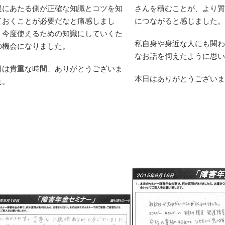
援にあたる側が正確な知識とコツを知
さんを積むことが、より質
２年１２月に
ておくことが必要だなと痛感しまし
につながると感じました。
年金・厚生年
。今度使えるための知識にしていくた
年金証書』が
私自身や身近な人にも関わ
の機会になりました。
障害年金2級
なお話を伺えたように思い
通知書でし
日は貴重な時間、ありがとうございま
本日はありがとうございま
た。
んに年金が貰
貰えないか
ない、ギリギ
われていたの
諦めていまし
知書が届いた
嬉しかったし
貰える事によ
心出来まし
早く働かなき