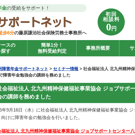
年金
の受給をサポート！
初回
相談料
0
円
徒歩6分
の藤原謙治社会保険労務士事務所へ
ケースの
簡単1分！
事務所概要
サ
を探す
無料受給判定
州障害年金サポートネット
>
セミナー情報
>
社会福祉法人 北九州精神
 で障害年金勉強会の講師を務めました
社会福祉法人 北九州精神保健福祉事業協会 ジョブサポ
会の講師を務めました
015年9月16日（水）に社会福祉法人 北九州精神保健福祉事業協会
々向けに障害年金の勉強会を行いました。
保友里
えりー
りんご
年 前
4 年 前
4 年 前
会福祉法人 北九州精神保健福祉事業協会 ジョブサポートセンター八