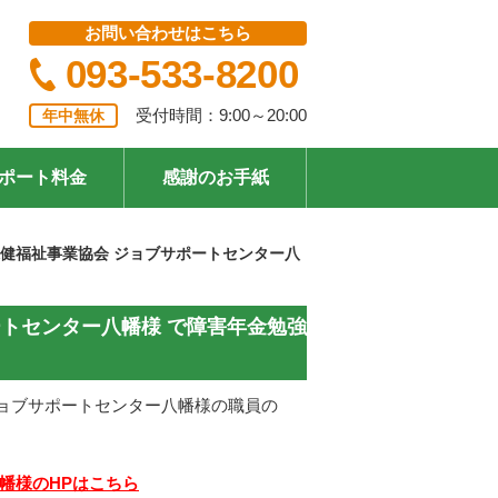
お問い合わせはこちら
093-533-8200
受付時間：9:00～20:00
年中無休
ポート料金
感謝のお手紙
保健福祉事業協会 ジョブサポートセンター八
ートセンター八幡様 で障害年金勉強
 ジョブサポートセンター八幡様の職員の
ふくおか
kuronekoya2011
731 dgnft
4 年 前
4 年 前
幡様のHPはこちら