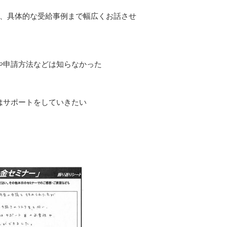
ら、具体的な受給事例まで幅広くお話させ
ーネッ
慢性腎不全のため障
ネットで障害年金サ
害年金の申請をお願
ポートを知り相談し
ので、
いいたしました。
ました。申告にあた
た。
相談も親身に聞いて
っての詳しい説明が
や申請方法などは知らなかった
況等申
くださり、説明も丁
あり、その後面談で
寧で判りやすく、
は的確なアドバイス
続きを読む
続きを読む
パソコ
安心してお任せする
を受け手続きをして
はサポートをしていきたい
事ができました。
頂きました。病気治
いまし
作業も迅速・確実で
療中であるため仕事
あり、予想より短期
面、生活面を一番に
申請し
間で受給までたどり
心配して下さり、全
着くことができまし
力でサポートして頂
の年金
た。
いた結果、3級が受
とても助かりまし
給出来る事となりま
なり
た。ありがとうござ
した。又今後2級へ
ざいま
います。
の見直しについて
も、無償でサポート
していきますのでい