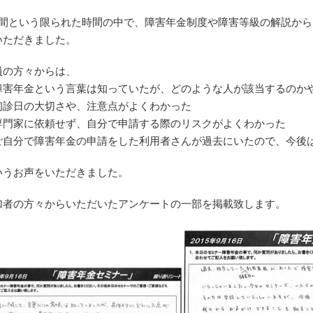
時間という限られた時間の中で、障害年金制度や障害等級の解説か
が長く続かな
障害年金の制度を知
今回はインタ
いただきました。
、悩んでいた
り、一度は自分で申
トで、知り
『死にたい』
請しようとしたので
成功報酬型な
員の方々からは、
ようになり
すがあまりにも難し
頼んでみまし
障害年金という言葉は知っていたが、どのような人が該当するのか
心配して九州
く専門の方にお願い
病歴、就労状
初診日の大切さや、注意点がよくわかった
院の精神科に
しようとネットで調
立書を
読む
続きを読む
続きを読む
専門家に依頼せず、自分で申請する際のリスクがよくわかった
になりまし
べた所こちらにたど
一緒に考え 
ご自分で障害年金の申請をした利用者さんが過去にいたので、今後
り着きました。
ンで
の先生から
障害年金2級、遡及
清書してもら
いうお声をいただきました。
検査』を勧め
請求、平井先生のお
た。
０２１年５月
かげで通りました。
年金事務所に
加者の方々からいただいたアンケートの一部を掲載致します。
度の知的障
自分で申請した場合
て
通ってなかっただろ
無事に 2級
受け頭が真っ
うなと先生の資料作
を
り、最初の1か
りなどを見て思いま
頂けるように
は、😭ショッ
した。
ありがとうご
た。
平井先生はとても話
した。
１年８月に療
しやすく、またこち