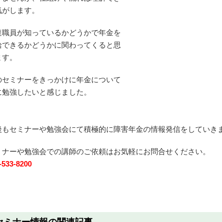
所)に通所
気がします。
３年の就職を
達職員が知っているかどうかで年金を
ています。
給できるかどうかに関わってくると思
んに出会えて
ます。
たです。
お世話になり
のセミナーをきっかけに年金について
。
に勉強したいと感じました。
とう😊ござい
。
後もセミナーや勉強会にて積極的に障害年金の情報発信をしていき
ミナーや勉強会での講師のご依頼はお気軽にお問合せください。
-533-8200