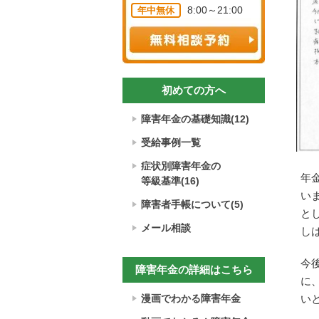
8:00～21:00
年中無休
た。
育手帳
して
もらい
『知的
言葉を
初めての方へ
トで検
りまし
障害年金の基礎知識(12)
２０２
受給事例一覧
九州障
トセン
症状別障害年金の
んと出
年
等級基準(16)
金の手
い
障害者手帳について(5)
書類の
と
先生に
メール相談
し
いする
さんの
今
障害年金の詳細はこちら
トで障
に
きが
漫画でわかる障害年金
い
スムー