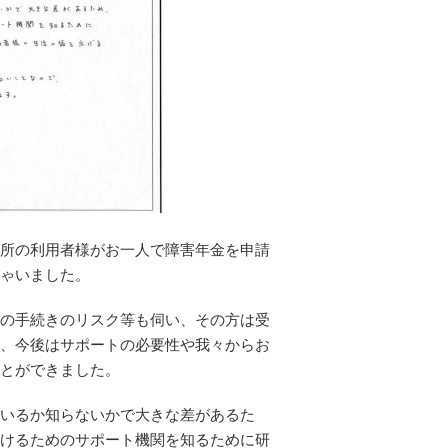
つでも連絡下さいと
の温かいお言葉をも
らいとても嬉しかっ
たです。受給出来た
事により、日常生活
を送る不安が軽減
し、治療を続けてい
く事に対し少し前向
きな気持ちになりま
した。本当に感謝し
ています。
所の利用者様がお一人で障害年金を申請
ゃいました。
の手続きのリスク等も伺い、その方は受
、今後はサポートの必要性や我々からお
とができました。
いるか知らないかで大きな差があるた
けるためのサポート機関を知るために研