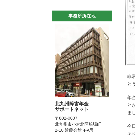
ゃいけ
有りま
事務所所在地
２０２
(国民
年金を
ってか
を探す
でいい
にも言
たが、
くまで
非
と 『
と
ました
今では
年
少なく
北九州障害年金
と
サポートネット
現在は
ま
院に毎
〒802-0007
通院し
北九州市小倉北区船場町
今
スプラ
2-10 近藤会館 4-A号
あ