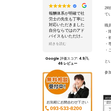
2
報酬体系が明確で社
主人が腹膜透析を始
お仕事
て
労士の先生も丁寧に
めて障害者年金の手
くなり
対応いただきました
続きを自分でしよう
時期に
職
自分ならではのアド
としましたが、何を
と思う
・
バイスもいただけた
どうしたら良いかわ
家族が
・
のでとても良かった
かずネットでサポー
労災病
続きを読む
続きを読む
続きを
・
です
トセンターを見つけ
行く事
・
て連絡したところ手
た。
Google
続きの期間があと1ヶ
評価スコア:
4.9
/5,
担当医
と
46 レビュー
月しかない中、快く
『心理
引き受けて頂きあり
られ２
参
がとうございまし
に『軽
た。自分でやってた
害』と
ら年金もらえたかど
診断を
うかわかりません。
白にな
今年6月に主人は他
月間位
界しましたが、本当
クでし
093-533-8200
にお世話になりまし
２０２