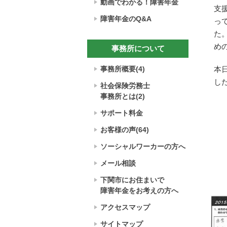
動画でわかる！障害年金
た。
支
２０２
障害年金のQ&A
っ
『国民
た
金保険
め
事務所について
届き、
の決定
事務所概要(4)
本
た。
し
平井さ
社会保険労務士
えるか
事務所とは(2)
分から
サポート料金
リと言
お客様の声(64)
で
正直、
ソーシャルワーカーの方へ
た。
メール相談
決定通
時は、
下関市にお住まいで
年金が
障害年金をお考えの方へ
って安
アクセスマップ
た。
サイトマップ
不安と