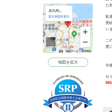
援事業
た
し、
２０２
私
目指し
受
平井さ
い
良かっ
大変、
こ
ました
更
ありが
ました
地図を拡大
今
セ
093