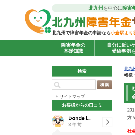
北九州
を中心に
障害
北九州で障害年金の申請なら
小倉駅より
障害年金の
自分に近い
基礎知識
受給事例
北九
検索
幡様
サイトマップ
お客様からの口コミ
2
Dande lion
ひとみ
方
久
3 年 前
3 年 前
3 
社