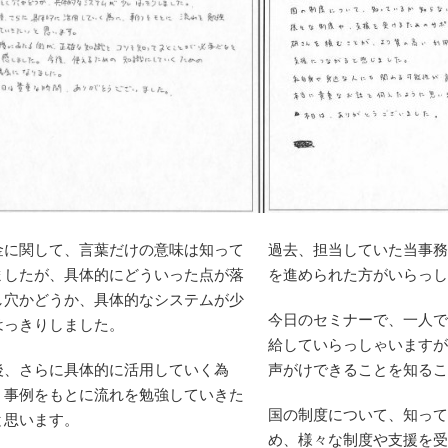
(Ｂ2)を発行
らの体調にもとても
配慮してくださりま
ました。
した。
障害』という
申請が通ったあとの
インターネッ
事もとても丁寧に教
索した事も有
えてくださり、感謝
た。
しております。
１年９月に北
こちらにお願いして
害年金サポー
良かったと本当に思
ターの平井さ
います。
会い、障害年
ありがとうございま
金に関して、言葉だけの意味は知って
過去、担当していた当事務
続きに必要な
した。
ましたが、具体的にどういった点が落
を進められた方がいらっし
作成と病院の
し穴かどうか、具体的なシステムが少
診断書をお願
今日のセミナーで、一人で
はっきりしました。
事になり平井
給していらっしゃいますが
優しいサポー
後、さらに具体的に活用していく為
声がけできることを知るこ
害年金の手続
、事例をもとに流れを勉強していきた
国の制度について、知って
と思います。
ズに出来まし
め、様々な制度や支援を受