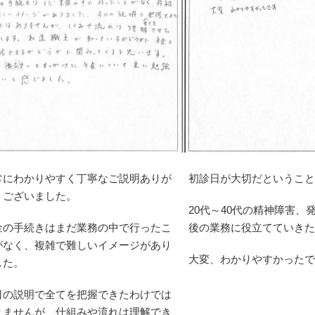
ないと焦りが
した。
２年２月から
年金基礎年金)
貰える事にな
らは、お仕事
のもゆっくり
と病院の先生
われていまし
年金証書が届
は、『焦り』
常にわかりやすく丁寧なご説明ありが
初診日が大切だということ
不安』があり
うございました。
。
20代～40代の精神障害
焦りも不安は
金の手続きはまだ業務の中で行ったこ
後の業務に役立てていきた
なりました。
がなく、複雑で難しいイメージがあり
、九州労災病
大変、わかりやすかったで
した。
月1回、
ています。
日の説明で全てを把握できたわけでは
イフ(自立支
りませんが、仕組みや流れは理解でき