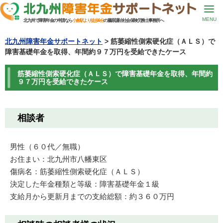
MENU
北九州で障害年金の申請なら
小倉駅より徒歩6分
の藤原謙治社会保険労務士事務所へ
北九州障害年金サポートネット
>
筋萎縮性側索硬化症（ＡＬＳ）で
障害基礎年金を取得、年間約９７万円を受給できたケース
筋萎縮性側索硬化症（ＡＬＳ）で障害基礎年金を取得、年間約
９７万円を受給できたケース
相談者
男性（６０代／無職）
お住まい：北九州市八幡東区
傷病名：筋萎縮性側索硬化症（ＡＬＳ）
決定した年金種類と等級：障害基礎年金１級
支給月から更新月までの支給総額：約３６０万円