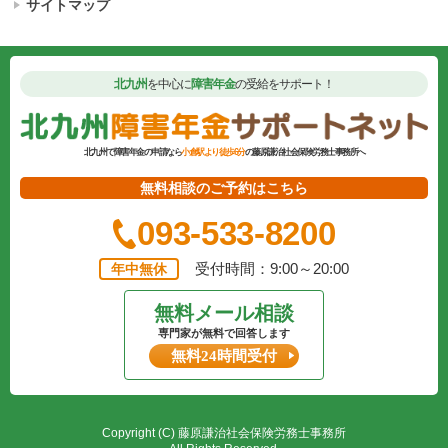
サイトマップ
北九州
を中心に
障害年金
の受給をサポート！
北九州で障害年金の申請なら
小倉駅より徒歩6分
の藤原謙治社会保険労務士事務所へ
無料相談のご予約はこちら
093-533-8200
受付時間：9:00～20:00
年中無休
無料メール相談
専門家が無料で回答します
無料24時間受付
Copyright (C) 藤原謙治社会保険労務士事務所