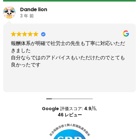
ひとみ
3 年 前
ただ
主人が腹膜透析を始めて障害者年金の手続きを自
でしようとしましたが、何をどうしたら良いかわ
ても
ずネットでサポートセンターを見つけて連絡した
ころ手続きの期間があと1ヶ月しかない中、快く引
受けて頂きありがとうございました。自分でやっ
たら年金もらえたかどうかわかりません。今年6月
続きを読む
主人は他界しましたが、本当にお世話になりまし
た。
Google
評価スコア:
4.9
/5,
46 レビュー