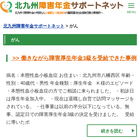
MENU
北九州で障害年金の申請なら
小倉駅より徒歩6分
の藤原謙治社会保険労務士事務所へ
北九州障害年金サポートネット
> がん
がん
>> 働きながら障害厚生年金3級を受給できた事例
病名：本態性血小板血症 お住まい：北九州市八幡西区 年齢・
性別：40歳代・男性 年金種類：厚生年金 Ｋ様のエピソード
・本態性血小板血症の方でご相談に来られました。 ・初診日
は厚生年金加入中。 ・現在は退職し自営で訪問マッサージを
されている。 ・仕事量は以前の半分以下になっている。無
事、認定日での障害厚生年金3級の決定を受けました。 受給
に導いたポ
続きを読む